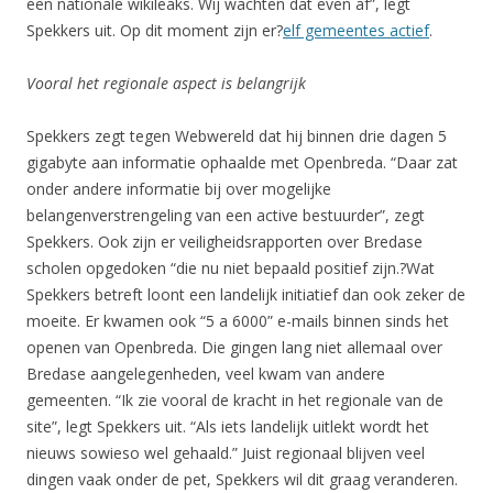
een nationale wikileaks. Wij wachten dat even af”, legt
Spekkers uit. Op dit moment zijn er?
elf gemeentes actief
.
Vooral het regionale aspect is belangrijk
Spekkers zegt tegen Webwereld dat hij binnen drie dagen 5
gigabyte aan informatie ophaalde met Openbreda. “Daar zat
onder andere informatie bij over mogelijke
belangenverstrengeling van een active bestuurder”, zegt
Spekkers. Ook zijn er veiligheidsrapporten over Bredase
scholen opgedoken “die nu niet bepaald positief zijn.?Wat
Spekkers betreft loont een landelijk initiatief dan ook zeker de
moeite. Er kwamen ook “5 a 6000” e-mails binnen sinds het
openen van Openbreda. Die gingen lang niet allemaal over
Bredase aangelegenheden, veel kwam van andere
gemeenten. “Ik zie vooral de kracht in het regionale van de
site”, legt Spekkers uit. “Als iets landelijk uitlekt wordt het
nieuws sowieso wel gehaald.” Juist regionaal blijven veel
dingen vaak onder de pet, Spekkers wil dit graag veranderen.