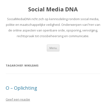
Social Media DNA
SocialMediaDNA richt zich op kennisdeling rondom social media,
politie en maatschappelijke veiligheid. Onderwerpen vari?ren van
de online aspecten van openbare orde, opsporing, vervolging,
rechtspraak tot crisisbeheersing en communicatie.
Spring
Menu
naar
inhoud
TAGARCHIEF:
WIKILEAKS
O – Oplichting
Geef een reactie