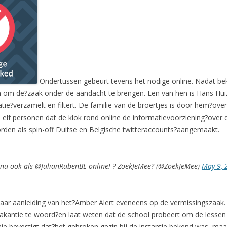
Ondertussen gebeurt tevens het nodige online. Nadat b
 om de?zaak onder de aandacht te brengen. Een van hen is Hans Huiz
ie?verzamelt en filtert. De familie van de broertjes is door hem?over z
van elf personen dat de klok rond online de informatievoorziening?over
den als spin-off Duitse en Belgische twitteraccounts?aangemaakt.
nu ook als @JulianRubenBE online! ? ZoekJeMee? (@ZoekJeMee)
May 9, 
aar aanleiding van het?Amber Alert eveneens op de vermissingszaak.
vakantie te woord?en laat weten dat de school probeert om de lesse
e bevestigt dat?het gebroken gezin bij de instantie bekend was, maar 