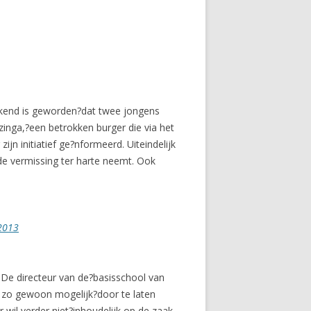
ekend is geworden?dat twee jongens
inga,?een betrokken burger die via het
ijn initiatief ge?nformeerd. Uiteindelijk
 de vermissing ter harte neemt. Ook
2013
 De directeur van de?basisschool van
n zo gewoon mogelijk?door te laten
wil verder niet?inhoudelijk op de zaak