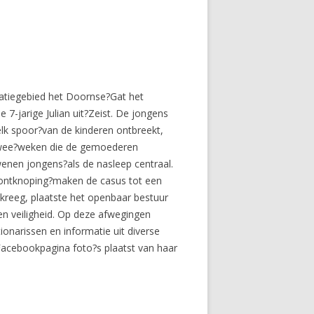
atiegebied het Doornse?Gat het
 7-jarige Julian uit?Zeist. De jongens
elk spoor?van de kinderen ontbreekt,
a twee?weken die de gemoederen
dwenen jongens?als de nasleep centraal.
e ontknoping?maken de casus tot een
kreeg, plaatste het openbaar bestuur
en veiligheid. Op deze afwegingen
onarissen en informatie uit diverse
acebookpagina foto?s plaatst van haar