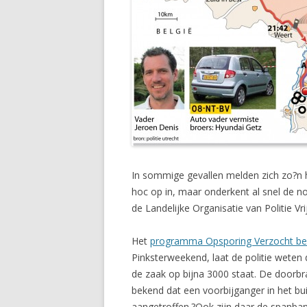
In sommige gevallen melden zich zo?n h
hoc op in, maar onderkent al snel de n
de Landelijke Organisatie van Politie 
Het
programma Opsporing Verzocht bes
Pinksterweekend, laat de politie weten d
de zaak op bijna 3000 staat. De doorb
bekend dat een voorbijganger in het b
aangetroffen.?Ook zijn daar de spanba