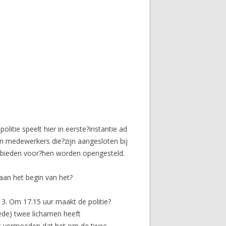
itie speelt hier in eerste?instantie ad
an medewerkers die?zijn aangesloten bij
kgebieden voor?hen worden opengesteld.
aan het begin van het?
3. Om 17.15 uur maakt de politie?
ede) twee lichamen heeft
het vermoeden dat het om de twee