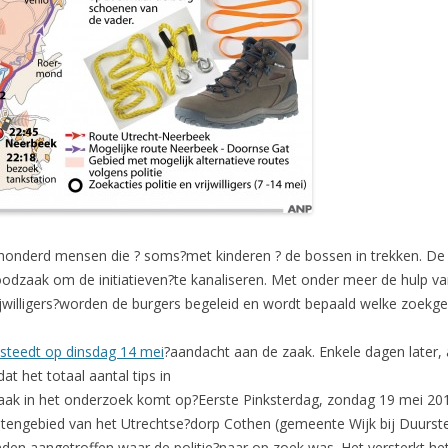
onderd mensen die ? soms?met kinderen ? de bossen in trekken. De pol
oodzaak om de initiatieven?te kanaliseren. Met onder meer de hulp v
Vrijwilligers?worden de burgers begeleid en wordt bepaald welke zoe
teedt op dinsdag 14 mei
?aandacht aan de zaak. Enkele dagen later, 
at het totaal aantal tips in
raak in het onderzoek komt op?Eerste Pinksterdag, zondag 19 mei 201
uitengebied van het Utrechtse?dorp Cothen (gemeente Wijk bij Duurst
nden aangetroffen waar de politie?naar op zoek was. Het versterkt 