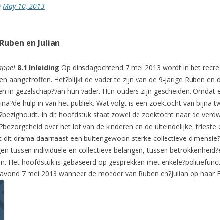
)
May 10, 2013
Ruben en Julian
appel
8.1 Inleiding
Op dinsdagochtend 7 mei 2013 wordt in het recre
n aangetroffen. Het?blijkt de vader te zijn van de 9-jarige Ruben en de
zien in gezelschap?van hun vader. Hun ouders zijn gescheiden. Omdat 
na?de hulp in van het publiek. Wat volgt is een zoektocht van bijn
link?bezighoudt. In dit hoofdstuk staat zowel de zoektocht naar de ver
bezorgdheid over het lot van de kinderen en de uiteindelijke, triest
t dit drama daarnaast een buitengewoon sterke collectieve dimensie?
 tussen individuele en collectieve belangen, tussen betrokkenheid?
an. Het hoofdstuk is gebaseerd op gesprekken met enkele?politiefuncti
gavond 7 mei 2013 wanneer de moeder van Ruben en?Julian op haar F