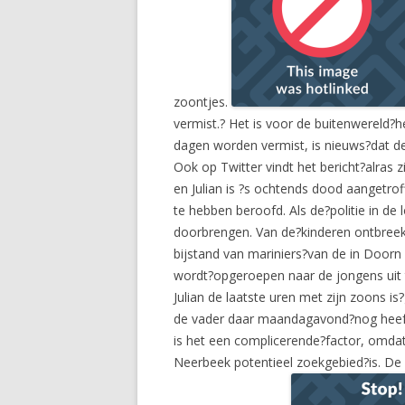
zoontjes.
vermist.? Het is voor de buitenwereld?he
dagen worden vermist, is nieuws?dat d
Ook op Twitter vindt het bericht?alras
en Julian is ?s ochtends dood aangetrof
te hebben beroofd. Als de?politie in d
doorbrengen. Van de?kinderen ontbreekt
bijstand van mariniers?van de in Door
wordt?opgeroepen naar de jongens uit te
Julian de laatste uren met zijn zoons 
de vader daar maandagavond?nog heeft 
is het een complicerende?factor, omdat
Neerbeek potentieel zoekgebied?is. De 