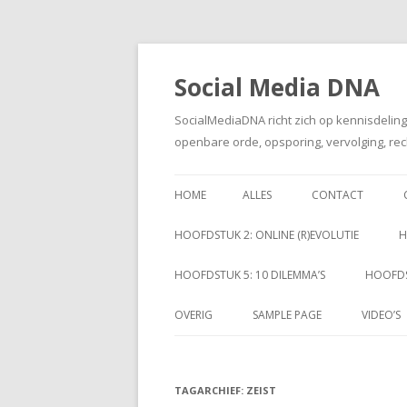
Social Media DNA
SocialMediaDNA richt zich op kennisdelin
openbare orde, opsporing, vervolging, rec
HOME
ALLES
CONTACT
HOOFDSTUK 2: ONLINE (R)EVOLUTIE
H
HOOFDSTUK 5: 10 DILEMMA’S
HOOFDS
OVERIG
SAMPLE PAGE
VIDEO’S
TAGARCHIEF:
ZEIST