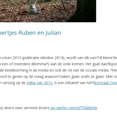
ertjes Ruben en Julian
ni-crises 2013 (publicatie oktober 2014), wordt van elk van?18 kleine?e
a een of meerdere dilemma?s aan de orde komen. Het gaat dan?bijvo
 beeldvorming in de media en ook de rol van de sociale media. ?Het 
ord te geven op de vraag waarom?zaken gaan zoals ze gaan. Niet oord
en vervolg op de
editie van 2012
, is een initiatief van het?
lectoraat Cris
 bij doorn naar vermiste broers
pic.twitter.com/VZTTbMgtVw