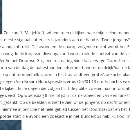
Ze schrijft: ?Alsjeblieft, wil iedereen uitkijken naar mijn kleine ma
t eerste signaal dat er iets bijzonders aan de hand is. Twee jongens?v
e aandacht trekt. Die avond en de daarop volgende nacht wordt het F
 zijn weg. In de loop van dinsdagavond wordt ook de context van de ve
fen?in het Doornse Gat, een recreatiegebied halverwege Doorn?en Leer
e loop van de dag de nabestaanden informeert, wordt duidelijk?dat de
 op dat moment elk spoor. In het bos vindt een grote?zoekactie plaat
n gelegen Van Braam Houckgeestkazerne. Om?01.13 uur ?s nachts wor
 kijken. In de dagen die volgen blijft de politie zoeken naar inform
is?geweest. Op woensdag 8 mei blijkt uit camerabeelden van een tanks
getankt. Op de beelden is niet te zien of de jongens op dat?moment
 hiermee in principe het hele gebied tussen het Doornse?Gat en het 
politie start die avond een zoekactie in het Bunderbos nabij?Elsloo,