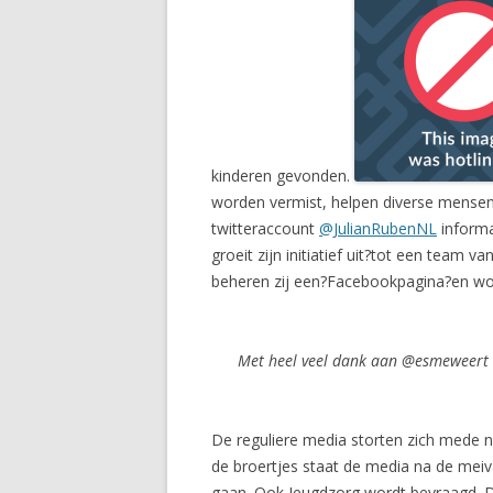
kinderen gevonden.
worden vermist, helpen diverse mensen
twitteraccount
@JulianRubenNL
informat
groeit zijn initiatief uit?tot een team 
beheren zij een?Facebookpagina?en wor
Met heel veel dank aan @esmeweert 
De reguliere media storten zich mede n
de broertjes staat de media na de mei
gaan. Ook Jeugdzorg wordt bevraagd. Di