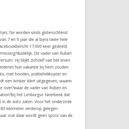
nnetjes,?ze worden sinds gisterochtend
an 7 en 9 jaar die al bijna twee hele
acebookbericht 17.000 keer gedeeld.
rmissing?duidelijk. De vader van Ruben
sum. Hij blijkt zichzelf van het leven
 kinderen hun vakantie bij hem zouden
s, met honden, politiehelikopter en
dt een Amber Alert uitgegeven, waarin
atie over?waar de vader van Ruben en
tation?bij het Limburgse Neerbeek dat
 in de auto zaten. Voor het onderzoek
180 kilometer verderop gelegen
 maar ook daar wordt geen spoor van de