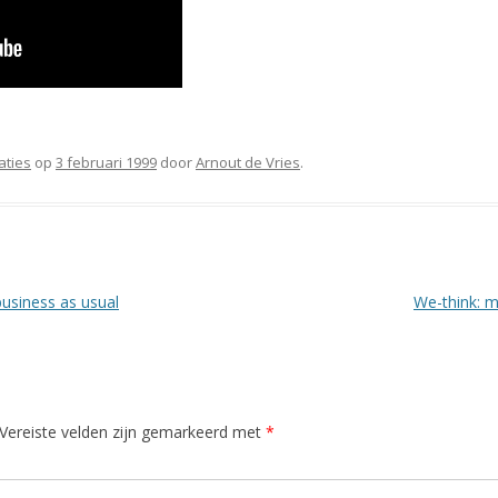
aties
op
3 februari 1999
door
Arnout de Vries
.
business as usual
We-think: 
Vereiste velden zijn gemarkeerd met
*