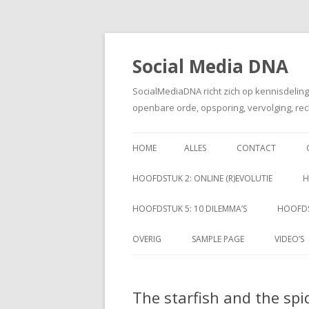
Social Media DNA
SocialMediaDNA richt zich op kennisdelin
openbare orde, opsporing, vervolging, rec
HOME
ALLES
CONTACT
HOOFDSTUK 2: ONLINE (R)EVOLUTIE
H
HOOFDSTUK 5: 10 DILEMMA’S
HOOFDS
OVERIG
SAMPLE PAGE
VIDEO’S
The starfish and the spi