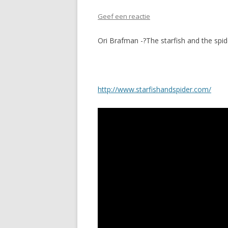
Geef een reactie
Ori Brafman -?The starfish and the spi
http://www.starfishandspider.com/