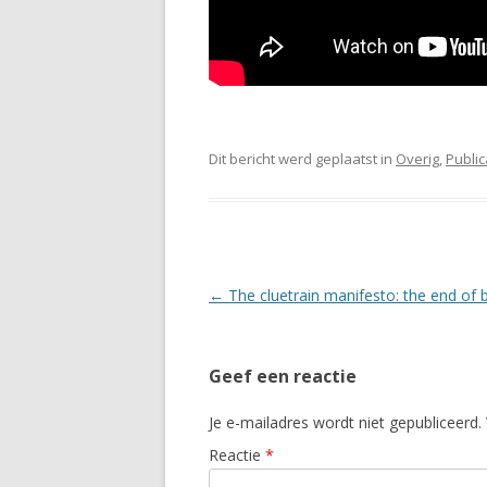
Dit bericht werd geplaatst in
Overig
,
Public
Berichtnavigatie
←
The cluetrain manifesto: the end of 
Geef een reactie
Je e-mailadres wordt niet gepubliceerd.
Reactie
*