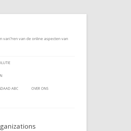
en vari?ren van de online aspecten van
OLUTIE
EN
SDAAD ABC
OVER ONS
rganizations