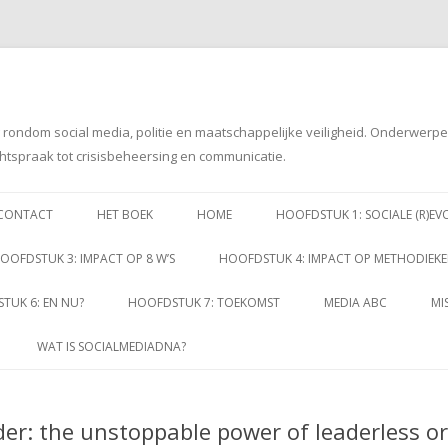
g rondom social media, politie en maatschappelijke veiligheid. Onderwerp
htspraak tot crisisbeheersing en communicatie.
Spring
naar
CONTACT
HET BOEK
HOME
HOOFDSTUK 1: SOCIALE (R)EV
inhoud
OOFDSTUK 3: IMPACT OP 8 W’S
HOOFDSTUK 4: IMPACT OP METHODIEK
TUK 6: EN NU?
HOOFDSTUK 7: TOEKOMST
MEDIA ABC
MI
WAT IS SOCIALMEDIADNA?
der: the unstoppable power of leaderless o