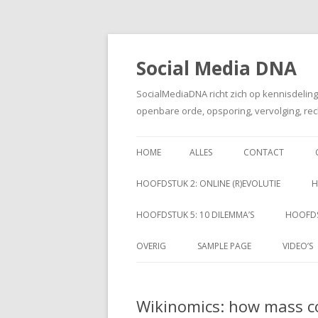
Social Media DNA
SocialMediaDNA richt zich op kennisdelin
openbare orde, opsporing, vervolging, rec
HOME
ALLES
CONTACT
HOOFDSTUK 2: ONLINE (R)EVOLUTIE
H
HOOFDSTUK 5: 10 DILEMMA’S
HOOFDS
OVERIG
SAMPLE PAGE
VIDEO’S
Wikinomics: how mass co