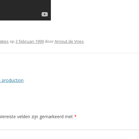
aties
op
3 februari 1999
door
Arnout de Vries
.
 production
Vereiste velden zijn gemarkeerd met
*