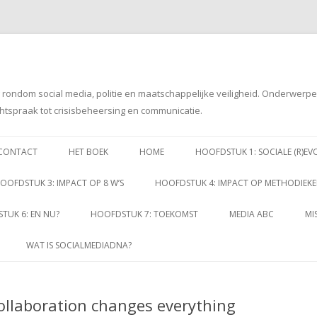
g rondom social media, politie en maatschappelijke veiligheid. Onderwerp
htspraak tot crisisbeheersing en communicatie.
Spring
naar
CONTACT
HET BOEK
HOME
HOOFDSTUK 1: SOCIALE (R)EV
inhoud
OOFDSTUK 3: IMPACT OP 8 W’S
HOOFDSTUK 4: IMPACT OP METHODIEK
TUK 6: EN NU?
HOOFDSTUK 7: TOEKOMST
MEDIA ABC
MI
WAT IS SOCIALMEDIADNA?
llaboration changes everything