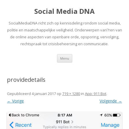
Social Media DNA
SocialMediaDNA richt zich op kennisdeling rondom social media,
politie en maatschappelijke veiligheid. Onderwerpen vari?ren van
de online aspecten van openbare orde, opsporing, vervolging,
rechtspraak tot crisisbeheersing en communicatie.
Spring
Menu
naar
inhoud
providedetails
Gepubliceerd
4 januari 2017
op
719 × 1280
in
App: 911 Bot
.
← Vorige
Volgende →