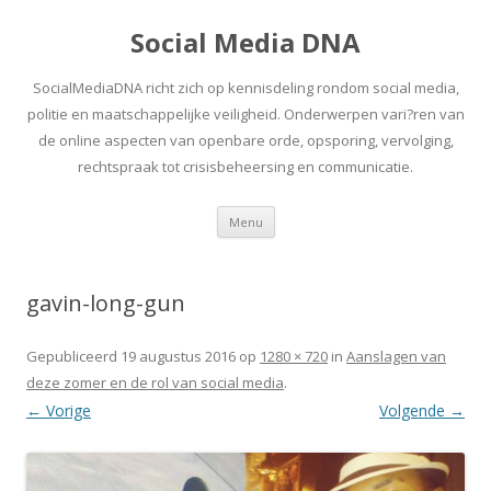
Social Media DNA
SocialMediaDNA richt zich op kennisdeling rondom social media,
politie en maatschappelijke veiligheid. Onderwerpen vari?ren van
de online aspecten van openbare orde, opsporing, vervolging,
rechtspraak tot crisisbeheersing en communicatie.
Spring
Menu
naar
inhoud
gavin-long-gun
Gepubliceerd
19 augustus 2016
op
1280 × 720
in
Aanslagen van
deze zomer en de rol van social media
.
← Vorige
Volgende →