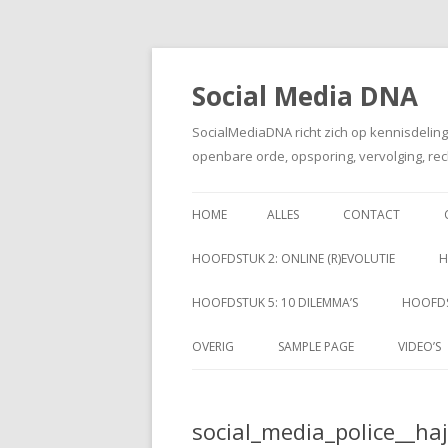
Social Media DNA
SocialMediaDNA richt zich op kennisdelin
openbare orde, opsporing, vervolging, rec
HOME
ALLES
CONTACT
HOOFDSTUK 2: ONLINE (R)EVOLUTIE
H
HOOFDSTUK 5: 10 DILEMMA’S
HOOFDS
OVERIG
SAMPLE PAGE
VIDEO’S
social_media_police__ha