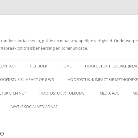
g rondom social media, politie en maatschappelijke veiligheid. Onderwerp
htspraak tot crisisbeheersing en communicatie.
Spring
naar
CONTACT
HET BOEK
HOME
HOOFDSTUK 1: SOCIALE (R)EV
inhoud
OOFDSTUK 3: IMPACT OP 8 W’S
HOOFDSTUK 4: IMPACT OP METHODIEK
TUK 6: EN NU?
HOOFDSTUK 7: TOEKOMST
MEDIA ABC
MI
WAT IS SOCIALMEDIADNA?
jo