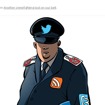
in
Another crimefighting tool on our belt
.