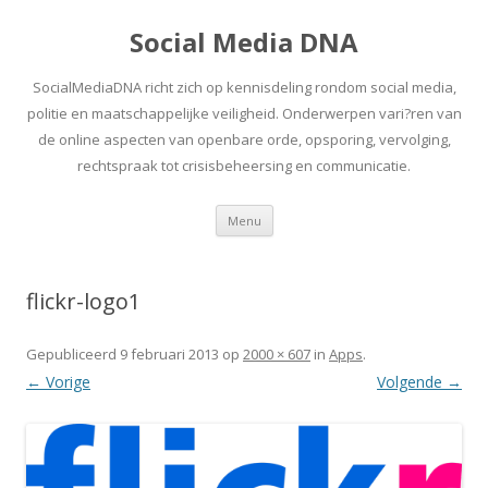
Social Media DNA
SocialMediaDNA richt zich op kennisdeling rondom social media,
politie en maatschappelijke veiligheid. Onderwerpen vari?ren van
de online aspecten van openbare orde, opsporing, vervolging,
rechtspraak tot crisisbeheersing en communicatie.
Spring
Menu
naar
inhoud
flickr-logo1
Gepubliceerd
9 februari 2013
op
2000 × 607
in
Apps
.
← Vorige
Volgende →