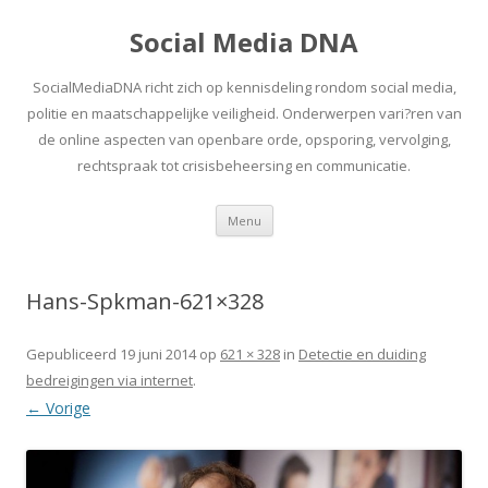
Social Media DNA
SocialMediaDNA richt zich op kennisdeling rondom social media,
politie en maatschappelijke veiligheid. Onderwerpen vari?ren van
de online aspecten van openbare orde, opsporing, vervolging,
rechtspraak tot crisisbeheersing en communicatie.
Spring
Menu
naar
inhoud
Hans-Spkman-621×328
Gepubliceerd
19 juni 2014
op
621 × 328
in
Detectie en duiding
bedreigingen via internet
.
← Vorige