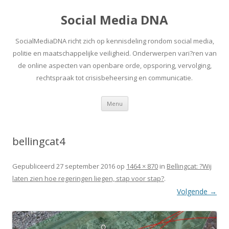
Social Media DNA
SocialMediaDNA richt zich op kennisdeling rondom social media,
politie en maatschappelijke veiligheid. Onderwerpen vari?ren van
de online aspecten van openbare orde, opsporing, vervolging,
rechtspraak tot crisisbeheersing en communicatie.
Spring
Menu
naar
inhoud
bellingcat4
Gepubliceerd
27 september 2016
op
1464 × 870
in
Bellingcat: ?Wij
laten zien hoe regeringen liegen, stap voor stap?
.
Volgende →