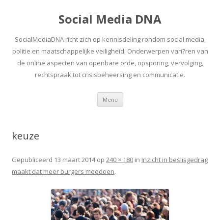
Social Media DNA
SocialMediaDNA richt zich op kennisdeling rondom social media,
politie en maatschappelijke veiligheid. Onderwerpen vari?ren van
de online aspecten van openbare orde, opsporing, vervolging,
rechtspraak tot crisisbeheersing en communicatie.
Spring
Menu
naar
inhoud
keuze
Gepubliceerd
13 maart 2014
op
240 × 180
in
Inzicht in beslisgedrag
maakt dat meer burgers meedoen
.