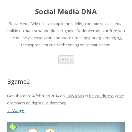
Social Media DNA
SocialMediaDNA richt zich op kennisdeling rondom social media,
politie en maatschappelijke veiligheid. Onderwerpen vari?ren van
de online aspecten van openbare orde, opsporing, vervolging,
rechtspraak tot crisisbeheersing en communicatie.
Spring
Menu
naar
inhoud
Bgame2
Gepubliceerd
4 februari 2014
op
1005 × 563
in
Bestuurlijke digitale
dilemma’s en digitaal leiderschap
.
← Vorige