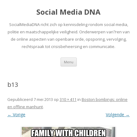
Social Media DNA
SocialMediaDNA richt zich op kennisdeling rondom social media,
politie en maatschappelijke veiligheid. Onderwerpen vari?ren van
de online aspecten van openbare orde, opsporing, vervolging,
rechtspraak tot crisisbeheersing en communicatie.
Spring
Menu
naar
inhoud
b13
Gepubliceerd
7 mei 2013
op
310 × 411
in
Boston bombings: online
en offline manhunt
.
← Vorige
Volgende →