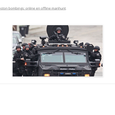
ston bombings: online en offline manhunt
.