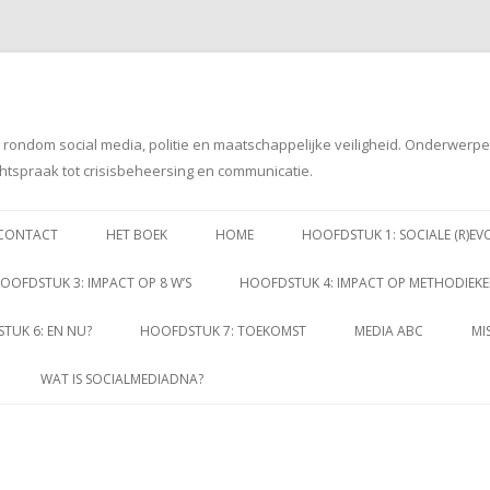
g rondom social media, politie en maatschappelijke veiligheid. Onderwerp
htspraak tot crisisbeheersing en communicatie.
Spring
naar
CONTACT
HET BOEK
HOME
HOOFDSTUK 1: SOCIALE (R)EV
inhoud
OOFDSTUK 3: IMPACT OP 8 W’S
HOOFDSTUK 4: IMPACT OP METHODIEK
TUK 6: EN NU?
HOOFDSTUK 7: TOEKOMST
MEDIA ABC
MI
WAT IS SOCIALMEDIADNA?