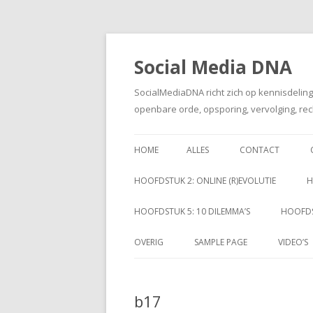
Social Media DNA
SocialMediaDNA richt zich op kennisdelin
openbare orde, opsporing, vervolging, rec
HOME
ALLES
CONTACT
HOOFDSTUK 2: ONLINE (R)EVOLUTIE
H
HOOFDSTUK 5: 10 DILEMMA’S
HOOFDS
OVERIG
SAMPLE PAGE
VIDEO’S
b17