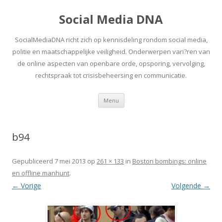
Social Media DNA
SocialMediaDNA richt zich op kennisdeling rondom social media,
politie en maatschappelijke veiligheid. Onderwerpen vari?ren van
de online aspecten van openbare orde, opsporing, vervolging,
rechtspraak tot crisisbeheersing en communicatie.
Spring
Menu
naar
inhoud
b94
Gepubliceerd
7 mei 2013
op
261 × 133
in
Boston bombings: online
en offline manhunt
.
← Vorige
Volgende →