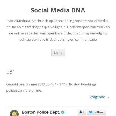
Social Media DNA
SocialMediaDNA richt zich op kennisdeling rondom social media,
politie en maatschappelijke veiligheid. Onderwerpen vari?ren van
de online aspecten van openbare orde, opsporing, vervolging,
rechtspraak tot crisisbeheersing en communicatie.
Spring
Menu
naar
inhoud
b31
Gepubliceerd
7 mei 2013
op
467 × 277
in
Boston bombings:
politiescanners online
.
Volgende →