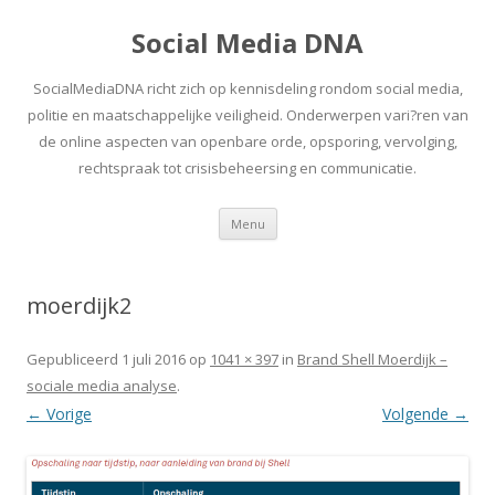
Social Media DNA
SocialMediaDNA richt zich op kennisdeling rondom social media,
politie en maatschappelijke veiligheid. Onderwerpen vari?ren van
de online aspecten van openbare orde, opsporing, vervolging,
rechtspraak tot crisisbeheersing en communicatie.
Spring
Menu
naar
inhoud
moerdijk2
Gepubliceerd
1 juli 2016
op
1041 × 397
in
Brand Shell Moerdijk –
sociale media analyse
.
← Vorige
Volgende →