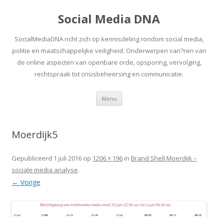
Social Media DNA
SocialMediaDNA richt zich op kennisdeling rondom social media,
politie en maatschappelijke veiligheid. Onderwerpen vari?ren van
de online aspecten van openbare orde, opsporing, vervolging,
rechtspraak tot crisisbeheersing en communicatie.
Spring
Menu
naar
inhoud
Moerdijk5
Gepubliceerd
1 juli 2016
op
1206 × 196
in
Brand Shell Moerdijk –
sociale media analyse
.
← Vorige