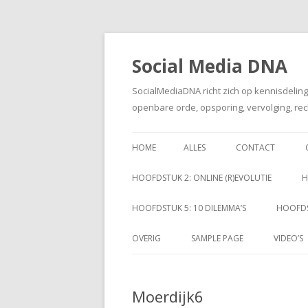
Social Media DNA
SocialMediaDNA richt zich op kennisdelin
openbare orde, opsporing, vervolging, rec
HOME
ALLES
CONTACT
HOOFDSTUK 2: ONLINE (R)EVOLUTIE
H
HOOFDSTUK 5: 10 DILEMMA’S
HOOFDS
OVERIG
SAMPLE PAGE
VIDEO’S
Moerdijk6