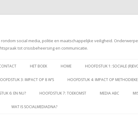
g rondom social media, politie en maatschappelijke veiligheid. Onderwerp
htspraak tot crisisbeheersing en communicatie.
Spring
naar
CONTACT
HET BOEK
HOME
HOOFDSTUK 1: SOCIALE (R)EV
inhoud
OOFDSTUK 3: IMPACT OP 8 W’S
HOOFDSTUK 4: IMPACT OP METHODIEK
TUK 6: EN NU?
HOOFDSTUK 7: TOEKOMST
MEDIA ABC
MI
WAT IS SOCIALMEDIADNA?