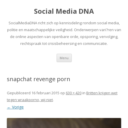
Social Media DNA
SocialMediaDNA richt zich op kennisdeling rondom social media,
politie en maatschappelijke veiligheid. Onderwerpen vari?ren van
de online aspecten van openbare orde, opsporing, vervolging,
rechtspraak tot crisisbeheersing en communicatie.
Spring
Menu
naar
inhoud
snapchat revenge porn
Gepubliceerd
16 februari 2015
op
630 × 420
in
Britten krijgen wet
tegen wraakporno, wij niet
.
← Vorige