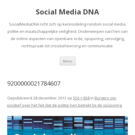
Social Media DNA
SocialMediaDNA richt zich op kennisdeling rondom social media,
politie en maatschappelijke veiligheid. Onderwerpen vari?ren van
de online aspecten van openbare orde, opsporing, vervolging,
rechtspraak tot crisisbeheersing en communicatie.
Spring
Menu
naar
inhoud
9200000021784607
Gepubliceerd
28 december 2013
op
550 × 658
in
Burgers zijn
positief over het feit dat de politie hen betrekt bij de opsporing
.