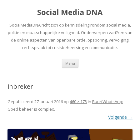
Social Media DNA
SocialMediaDNA richt zich op kennisdeling rondom social media,
politie en maatschappelijke veiligheid. Onderwerpen vari?ren van
de online aspecten van openbare orde, opsporing, vervolging,
rechtspraak tot crisisbeheersing en communicatie.
Spring
Menu
naar
inhoud
inbreker
Gepubliceerd
27 januari 2016
op
460 × 175
in
BuurtWhatsApp:
Goed beheer is complex
.
Volgende →