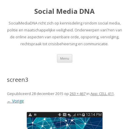
Social Media DNA
SocialMediaDNA richt zich op kennisdeling rondom social media,
politie en maatschappelijke veiligheid. Onderwerpen vari?ren van
de online aspecten van openbare orde, opsporing, vervolging,
rechtspraak tot crisisbeheersing en communicatie.
Spring
Menu
naar
inhoud
screen3
Gepubliceerd
28 december 2015
op
263 × 467
in
App: CELL 411
.
← Vorige