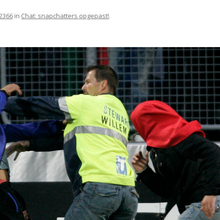
 2366
in
Chat: snapchatters opgepast!
.