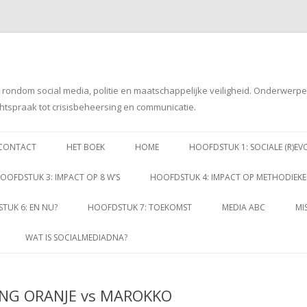
g rondom social media, politie en maatschappelijke veiligheid. Onderwerp
htspraak tot crisisbeheersing en communicatie.
Spring
naar
CONTACT
HET BOEK
HOME
HOOFDSTUK 1: SOCIALE (R)EV
inhoud
OOFDSTUK 3: IMPACT OP 8 W’S
HOOFDSTUK 4: IMPACT OP METHODIEK
TUK 6: EN NU?
HOOFDSTUK 7: TOEKOMST
MEDIA ABC
MI
WAT IS SOCIALMEDIADNA?
NG ORANJE vs MAROKKO