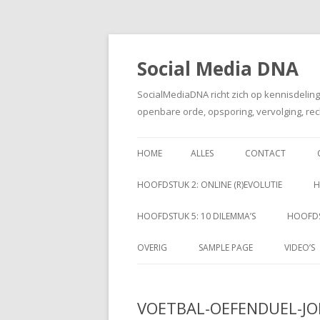
Social Media DNA
SocialMediaDNA richt zich op kennisdelin
openbare orde, opsporing, vervolging, rec
HOME
ALLES
CONTACT
HOOFDSTUK 2: ONLINE (R)EVOLUTIE
H
HOOFDSTUK 5: 10 DILEMMA’S
HOOFDS
OVERIG
SAMPLE PAGE
VIDEO’S
VOETBAL-OEFENDUEL-JO