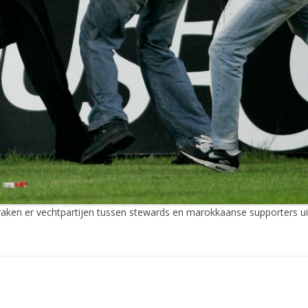
aken er vechtpartijen tussen stewards en marokkaanse supporters ui