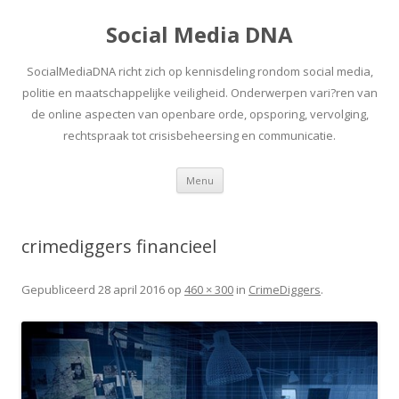
Social Media DNA
SocialMediaDNA richt zich op kennisdeling rondom social media,
politie en maatschappelijke veiligheid. Onderwerpen vari?ren van
de online aspecten van openbare orde, opsporing, vervolging,
rechtspraak tot crisisbeheersing en communicatie.
Spring
Menu
naar
inhoud
crimediggers financieel
Gepubliceerd
28 april 2016
op
460 × 300
in
CrimeDiggers
.