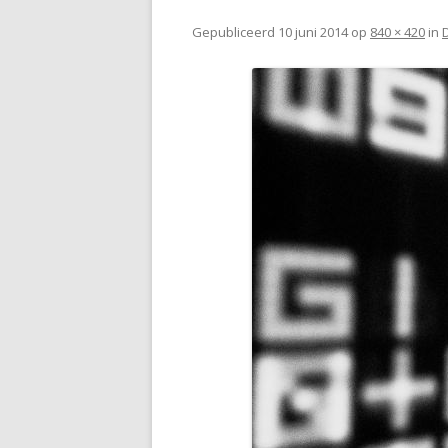
Gepubliceerd
10 juni 2014
op
840 × 420
in