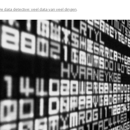
De data detective: veel data van veel dingen
.