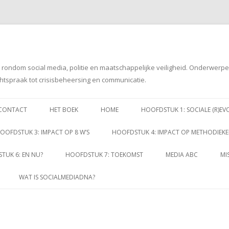
g rondom social media, politie en maatschappelijke veiligheid. Onderwerp
htspraak tot crisisbeheersing en communicatie.
Spring
naar
CONTACT
HET BOEK
HOME
HOOFDSTUK 1: SOCIALE (R)EV
inhoud
OOFDSTUK 3: IMPACT OP 8 W’S
HOOFDSTUK 4: IMPACT OP METHODIEK
TUK 6: EN NU?
HOOFDSTUK 7: TOEKOMST
MEDIA ABC
MI
WAT IS SOCIALMEDIADNA?