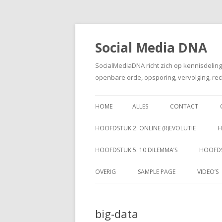
Social Media DNA
SocialMediaDNA richt zich op kennisdelin
openbare orde, opsporing, vervolging, rec
HOME
ALLES
CONTACT
HOOFDSTUK 2: ONLINE (R)EVOLUTIE
H
HOOFDSTUK 5: 10 DILEMMA’S
HOOFDS
OVERIG
SAMPLE PAGE
VIDEO’S
big-data