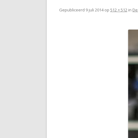
Gepubliceerd
9 juli 2014
op
512 × 512
in
De