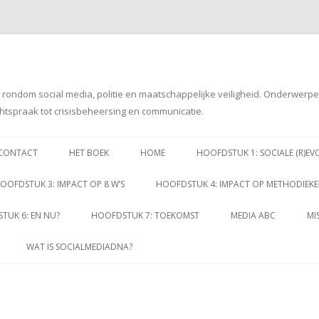
g rondom social media, politie en maatschappelijke veiligheid. Onderwerp
htspraak tot crisisbeheersing en communicatie.
Spring
naar
CONTACT
HET BOEK
HOME
HOOFDSTUK 1: SOCIALE (R)EV
inhoud
OOFDSTUK 3: IMPACT OP 8 W’S
HOOFDSTUK 4: IMPACT OP METHODIEK
TUK 6: EN NU?
HOOFDSTUK 7: TOEKOMST
MEDIA ABC
MI
WAT IS SOCIALMEDIADNA?