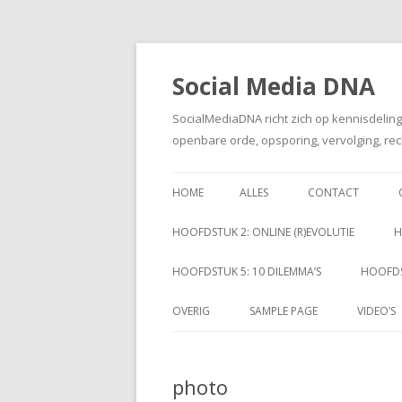
Social Media DNA
SocialMediaDNA richt zich op kennisdelin
openbare orde, opsporing, vervolging, rec
HOME
ALLES
CONTACT
HOOFDSTUK 2: ONLINE (R)EVOLUTIE
H
HOOFDSTUK 5: 10 DILEMMA’S
HOOFDS
OVERIG
SAMPLE PAGE
VIDEO’S
photo