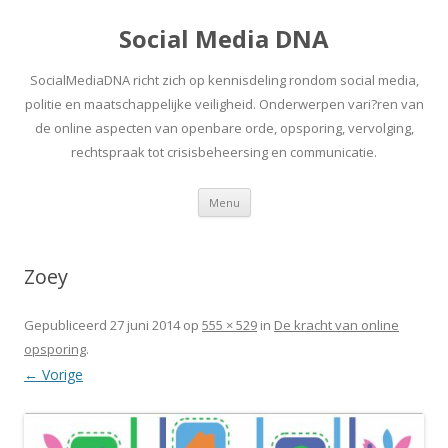
Social Media DNA
SocialMediaDNA richt zich op kennisdeling rondom social media,
politie en maatschappelijke veiligheid. Onderwerpen vari?ren van
de online aspecten van openbare orde, opsporing, vervolging,
rechtspraak tot crisisbeheersing en communicatie.
Spring
Menu
naar
inhoud
Zoey
Gepubliceerd
27 juni 2014
op
555 × 529
in
De kracht van online
opsporing
.
← Vorige