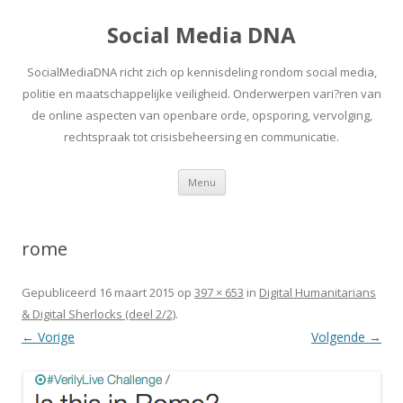
Social Media DNA
SocialMediaDNA richt zich op kennisdeling rondom social media,
politie en maatschappelijke veiligheid. Onderwerpen vari?ren van
de online aspecten van openbare orde, opsporing, vervolging,
rechtspraak tot crisisbeheersing en communicatie.
Spring
Menu
naar
inhoud
rome
Gepubliceerd
16 maart 2015
op
397 × 653
in
Digital Humanitarians
& Digital Sherlocks (deel 2/2)
.
← Vorige
Volgende →