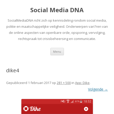
Social Media DNA
SocialMediaDNA richt zich op kennisdeling rondom social media,
politie en maatschappelijke veiligheid. Onderwerpen vari?ren van
de online aspecten van openbare orde, opsporing, vervolging,
rechtspraak tot crisisbeheersing en communicatie.
Spring
Menu
naar
inhoud
dike4
Gepubliceerd
1 februari 2017
op
281 × 500
in
App: Dike
.
Volgende →