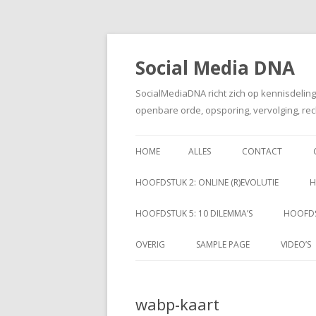
Social Media DNA
SocialMediaDNA richt zich op kennisdelin
openbare orde, opsporing, vervolging, rec
HOME
ALLES
CONTACT
HOOFDSTUK 2: ONLINE (R)EVOLUTIE
H
HOOFDSTUK 5: 10 DILEMMA’S
HOOFDS
OVERIG
SAMPLE PAGE
VIDEO’S
wabp-kaart