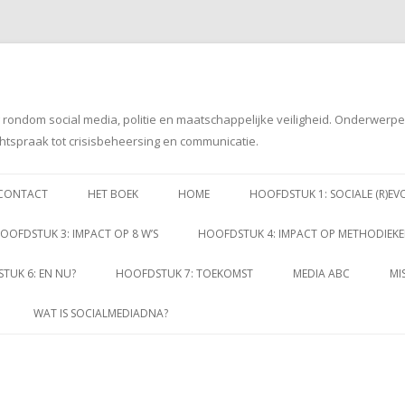
g rondom social media, politie en maatschappelijke veiligheid. Onderwerp
htspraak tot crisisbeheersing en communicatie.
Spring
naar
CONTACT
HET BOEK
HOME
HOOFDSTUK 1: SOCIALE (R)EV
inhoud
OOFDSTUK 3: IMPACT OP 8 W’S
HOOFDSTUK 4: IMPACT OP METHODIEK
TUK 6: EN NU?
HOOFDSTUK 7: TOEKOMST
MEDIA ABC
MI
WAT IS SOCIALMEDIADNA?