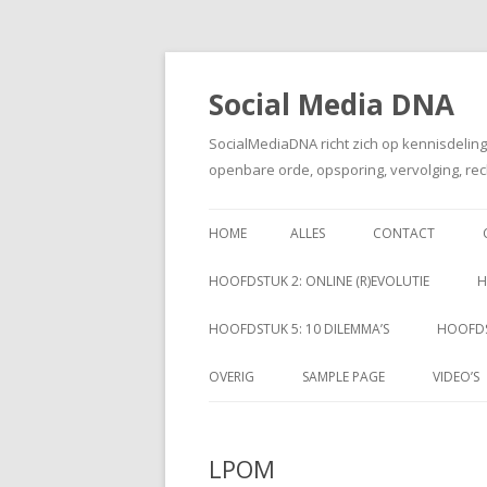
Social Media DNA
SocialMediaDNA richt zich op kennisdelin
openbare orde, opsporing, vervolging, rec
HOME
ALLES
CONTACT
HOOFDSTUK 2: ONLINE (R)EVOLUTIE
H
HOOFDSTUK 5: 10 DILEMMA’S
HOOFDS
OVERIG
SAMPLE PAGE
VIDEO’S
LPOM