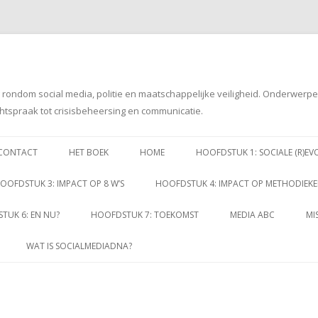
g rondom social media, politie en maatschappelijke veiligheid. Onderwerp
htspraak tot crisisbeheersing en communicatie.
Spring
naar
CONTACT
HET BOEK
HOME
HOOFDSTUK 1: SOCIALE (R)EV
inhoud
OOFDSTUK 3: IMPACT OP 8 W’S
HOOFDSTUK 4: IMPACT OP METHODIEK
TUK 6: EN NU?
HOOFDSTUK 7: TOEKOMST
MEDIA ABC
MI
WAT IS SOCIALMEDIADNA?