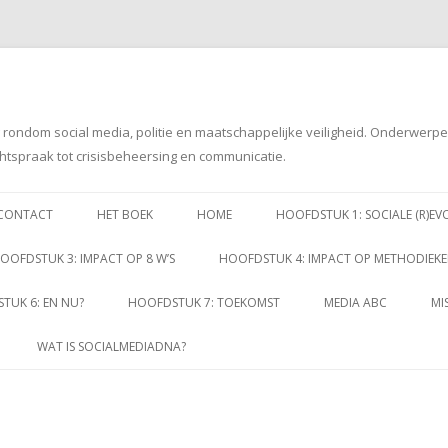
g rondom social media, politie en maatschappelijke veiligheid. Onderwerp
htspraak tot crisisbeheersing en communicatie.
Spring
naar
CONTACT
HET BOEK
HOME
HOOFDSTUK 1: SOCIALE (R)EV
inhoud
OOFDSTUK 3: IMPACT OP 8 W’S
HOOFDSTUK 4: IMPACT OP METHODIEK
TUK 6: EN NU?
HOOFDSTUK 7: TOEKOMST
MEDIA ABC
MI
WAT IS SOCIALMEDIADNA?