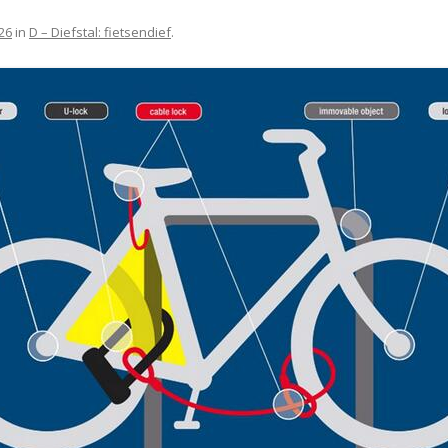
26
in
D – Diefstal: fietsendief
.