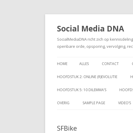
Social Media DNA
SocialMediaDNA richt zich op kennisdelin
openbare orde, opsporing, vervolging, rec
HOME
ALLES
CONTACT
HOOFDSTUK 2: ONLINE (R)EVOLUTIE
H
HOOFDSTUK 5: 10 DILEMMA’S
HOOFDS
OVERIG
SAMPLE PAGE
VIDEO’S
SFBike