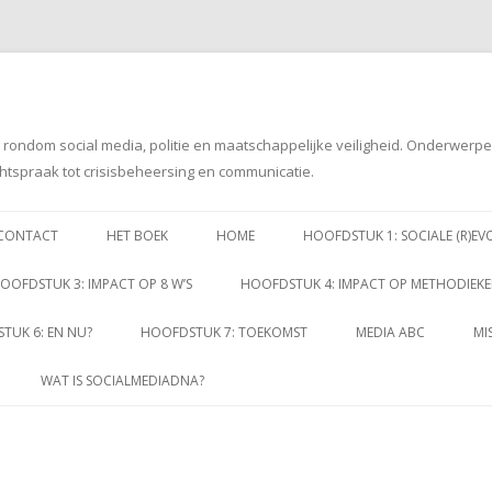
g rondom social media, politie en maatschappelijke veiligheid. Onderwerp
htspraak tot crisisbeheersing en communicatie.
Spring
naar
CONTACT
HET BOEK
HOME
HOOFDSTUK 1: SOCIALE (R)EV
inhoud
OOFDSTUK 3: IMPACT OP 8 W’S
HOOFDSTUK 4: IMPACT OP METHODIEK
TUK 6: EN NU?
HOOFDSTUK 7: TOEKOMST
MEDIA ABC
MI
WAT IS SOCIALMEDIADNA?