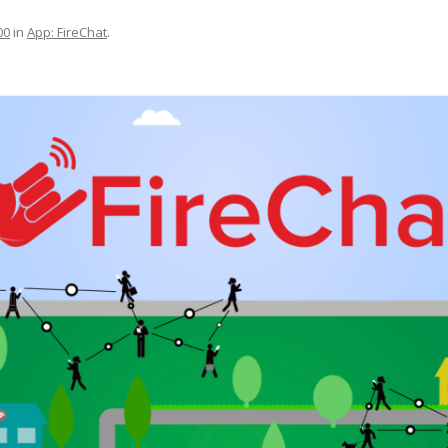
00
in
App: FireChat
.