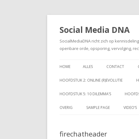
Social Media DNA
SocialMediaDNA richt zich op kennisdelin
openbare orde, opsporing, vervolging, rec
HOME
ALLES
CONTACT
HOOFDSTUK 2: ONLINE (R)EVOLUTIE
H
HOOFDSTUK 5: 10 DILEMMA’S
HOOFDS
OVERIG
SAMPLE PAGE
VIDEO’S
firechatheader