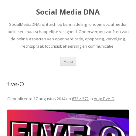
Social Media DNA
SocialMediaDNA richt zich op kennisdeling rondom social media,
politie en maatschappelijke veiligheid. Onderwerpen vari?ren van
de online aspecten van openbare orde, opsporing, vervolging,
rechtspraak tot crisisbeheersing en communicatie.
Spring
Menu
naar
inhoud
five-O
Gepubliceerd
17 augustus 2014
op
672 × 372
in
App: Five-O
.