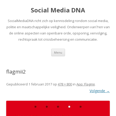
Social Media DNA
SocialMediaDNA richt zich op kennisdeling rondom social media,
politie en maatschappelijke veiligheid. Onderwerpen vari?ren van
de online aspecten van openbare orde, opsporing, vervolging,
rechtspraak tot crisisbeheersing en communicatie.
Spring
Menu
naar
inhoud
flagmii2
Gepubliceerd
1 februari 2017
op
478 × 800
in
App: Flagmii
.
Volgende →