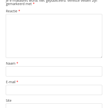
Je e-mailadres wordt niet gepubliceerd.
Vereiste velden zijn
gemarkeerd met
*
Reactie
*
Naam
*
E-mail
*
Site