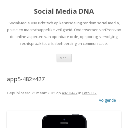
Social Media DNA
SocialMediaDNA richt zich op kennisdeling rondom social media,
politie en maatschappelijke veiligheid. Onderwerpen vari?ren van
de online aspecten van openbare orde, opsporing, vervolging,
rechtspraak tot crisisbeheersing en communicatie.
Spring
Menu
naar
inhoud
app5-482×427
Gepubliceerd
25 maart 2015
op
482 × 427
in
Foto 112
.
Volgende →