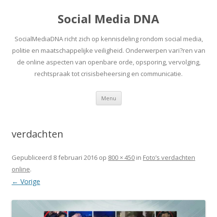
Social Media DNA
SocialMediaDNA richt zich op kennisdeling rondom social media,
politie en maatschappelijke veiligheid. Onderwerpen vari?ren van
de online aspecten van openbare orde, opsporing, vervolging,
rechtspraak tot crisisbeheersing en communicatie.
Spring
Menu
naar
inhoud
verdachten
Gepubliceerd
8 februari 2016
op
800 × 450
in
Foto’s verdachten
online
.
← Vorige