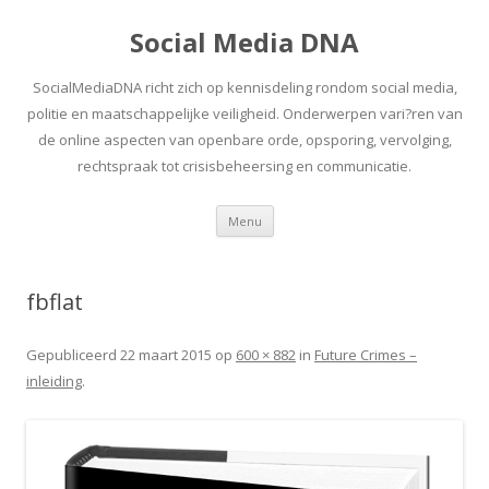
Social Media DNA
SocialMediaDNA richt zich op kennisdeling rondom social media,
politie en maatschappelijke veiligheid. Onderwerpen vari?ren van
de online aspecten van openbare orde, opsporing, vervolging,
rechtspraak tot crisisbeheersing en communicatie.
Spring
Menu
naar
inhoud
fbflat
Gepubliceerd
22 maart 2015
op
600 × 882
in
Future Crimes –
inleiding
.