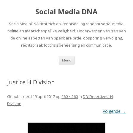
Social Media DNA
SocialMediaDNA richt zich op kennisdeling rondom social media,
politie en maatschappelijke veiligheid. Onderwerpen vari?ren van
de online aspecten van openbare orde, opsporing, vervolging,
rechtspraak tot crisisbeheersing en communicatie.
Spring
Menu
naar
inhoud
Justice H Division
Gepubliceerd
19 april 2017
op
260 × 260
in
DIY Detectives: H
Division
.
Volgende →