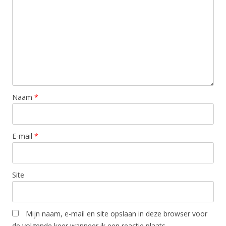
Naam
*
E-mail
*
Site
Mijn naam, e-mail en site opslaan in deze browser voor
de volgende keer wanneer ik een reactie plaats.