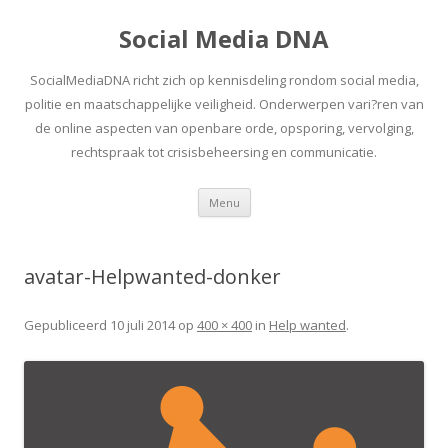
Social Media DNA
SocialMediaDNA richt zich op kennisdeling rondom social media,
politie en maatschappelijke veiligheid. Onderwerpen vari?ren van
de online aspecten van openbare orde, opsporing, vervolging,
rechtspraak tot crisisbeheersing en communicatie.
Spring
Menu
naar
inhoud
avatar-Helpwanted-donker
Gepubliceerd
10 juli 2014
op
400 × 400
in
Help wanted
.