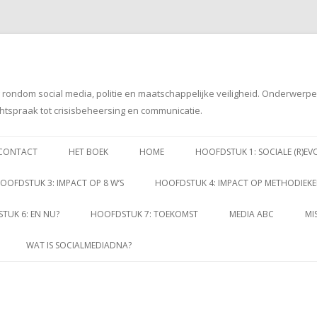
g rondom social media, politie en maatschappelijke veiligheid. Onderwerp
htspraak tot crisisbeheersing en communicatie.
Spring
naar
CONTACT
HET BOEK
HOME
HOOFDSTUK 1: SOCIALE (R)EV
inhoud
OOFDSTUK 3: IMPACT OP 8 W’S
HOOFDSTUK 4: IMPACT OP METHODIEK
TUK 6: EN NU?
HOOFDSTUK 7: TOEKOMST
MEDIA ABC
MI
WAT IS SOCIALMEDIADNA?