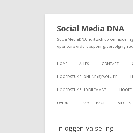
Social Media DNA
SocialMediaDNA richt zich op kennisdelin
openbare orde, opsporing, vervolging, rec
HOME
ALLES
CONTACT
HOOFDSTUK 2: ONLINE (R)EVOLUTIE
H
HOOFDSTUK 5: 10 DILEMMA’S
HOOFDS
OVERIG
SAMPLE PAGE
VIDEO’S
inloggen-valse-ing