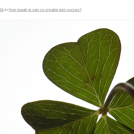
36
in
Hoe maak je van co-creatie een succes?
.