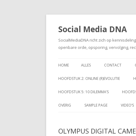
Social Media DNA
SocialMediaDNA richt zich op kennisdelin
openbare orde, opsporing, vervolging, rec
HOME
ALLES
CONTACT
HOOFDSTUK 2: ONLINE (R)EVOLUTIE
H
HOOFDSTUK 5: 10 DILEMMA’S
HOOFDS
OVERIG
SAMPLE PAGE
VIDEO’S
OLYMPUS DIGITAL CAM