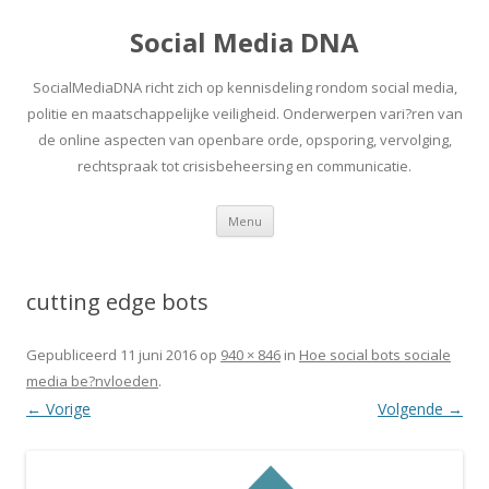
Social Media DNA
SocialMediaDNA richt zich op kennisdeling rondom social media,
politie en maatschappelijke veiligheid. Onderwerpen vari?ren van
de online aspecten van openbare orde, opsporing, vervolging,
rechtspraak tot crisisbeheersing en communicatie.
Spring
Menu
naar
inhoud
cutting edge bots
Gepubliceerd
11 juni 2016
op
940 × 846
in
Hoe social bots sociale
media be?nvloeden
.
← Vorige
Volgende →