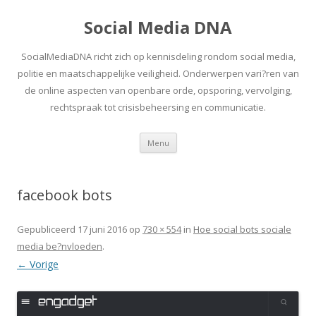
Social Media DNA
SocialMediaDNA richt zich op kennisdeling rondom social media,
politie en maatschappelijke veiligheid. Onderwerpen vari?ren van
de online aspecten van openbare orde, opsporing, vervolging,
rechtspraak tot crisisbeheersing en communicatie.
Spring
Menu
naar
inhoud
facebook bots
Gepubliceerd
17 juni 2016
op
730 × 554
in
Hoe social bots sociale
media be?nvloeden
.
← Vorige