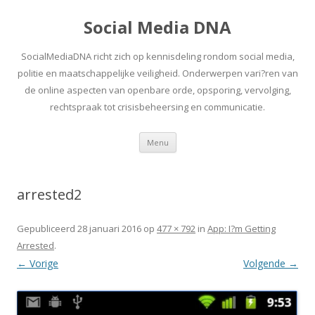
Social Media DNA
SocialMediaDNA richt zich op kennisdeling rondom social media,
politie en maatschappelijke veiligheid. Onderwerpen vari?ren van
de online aspecten van openbare orde, opsporing, vervolging,
rechtspraak tot crisisbeheersing en communicatie.
Spring
Menu
naar
inhoud
arrested2
Gepubliceerd
28 januari 2016
op
477 × 792
in
App: I?m Getting
Arrested
.
← Vorige
Volgende →