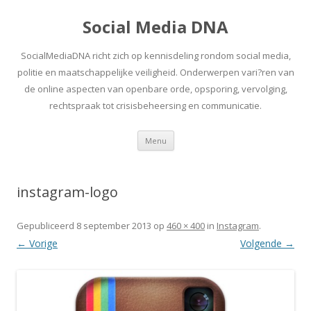
Social Media DNA
SocialMediaDNA richt zich op kennisdeling rondom social media,
politie en maatschappelijke veiligheid. Onderwerpen vari?ren van
de online aspecten van openbare orde, opsporing, vervolging,
rechtspraak tot crisisbeheersing en communicatie.
Spring
Menu
naar
inhoud
instagram-logo
Gepubliceerd
8 september 2013
op
460 × 400
in
Instagram
.
← Vorige
Volgende →