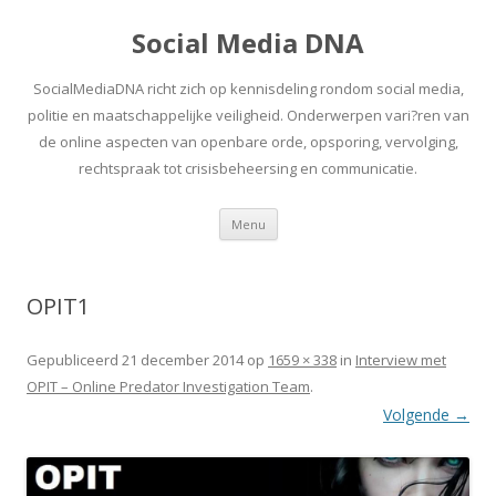
Social Media DNA
SocialMediaDNA richt zich op kennisdeling rondom social media,
politie en maatschappelijke veiligheid. Onderwerpen vari?ren van
de online aspecten van openbare orde, opsporing, vervolging,
rechtspraak tot crisisbeheersing en communicatie.
Spring
Menu
naar
inhoud
OPIT1
Gepubliceerd
21 december 2014
op
1659 × 338
in
Interview met
OPIT – Online Predator Investigation Team
.
Volgende →