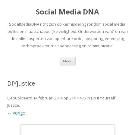
Social Media DNA
SocialMediaDNA richt zich op kennisdeling rondom social media,
politie en maatschappelijke veiligheid. Onderwerpen vari?ren van
de online aspecten van openbare orde, opsporing, vervolging,
rechtspraak tot crisisbeheersing en communicatie.
Spring
Menu
naar
inhoud
DIYjustice
Gepubliceerd
14 februari 2014
op
314 × 475
in
Do It Yourself
Justice
.
← Vorige