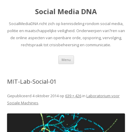
Social Media DNA
SocialMediaDNA richt zich op kennisdeling rondom social media,
politie en maatschappelijke veiligheid. Onderwerpen vari?ren van
de online aspecten van openbare orde, opsporing, vervolging,
rechtspraak tot crisisbeheersing en communicatie.
Spring
Menu
naar
inhoud
MIT-Lab-Social-01
Gepubliceerd
4 oktober 2014
op
639 × 426
in
Laboratorium voor
Sociale Machines
.